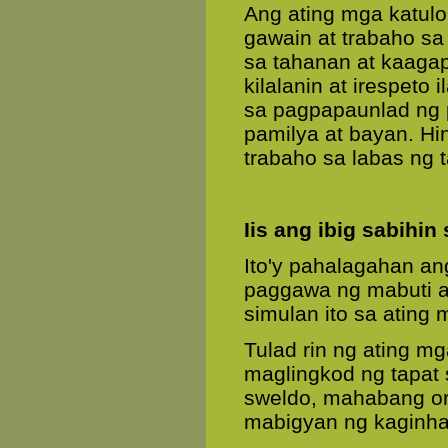
Ang ating mga katulon
gawain at trabaho sa
sa tahanan at kaagap
kilalanin at irespe
sa pagpapaunlad ng 
pamilya at bayan. H
trabaho sa labas ng
Iis ang ibig sabihin
Ito'y pahalagahan an
paggawa ng mabuti a
simulan ito sa atin
Tulad rin ng ating 
maglingkod ng tapat 
sweldo, mahabang or
mabigyan ng kaginha