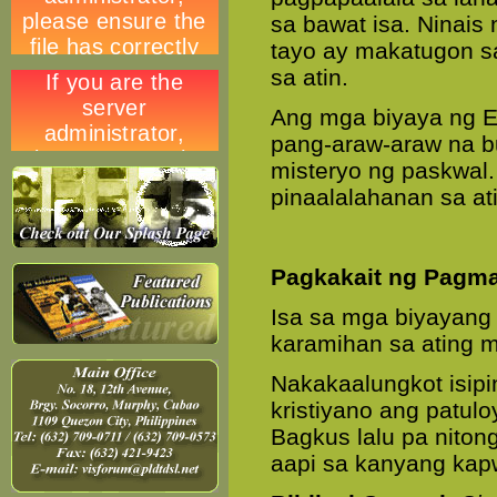
sa bawat isa. Ninais
tayo ay makatugon s
sa atin.
Ang mga biyaya ng E
pang-araw-araw na bu
misteryo ng paskwal. 
pinaalalahanan sa a
Pagkakait ng Pagm
Isa sa mga biyayang 
karamihan sa ating 
Nakakaalungkot isipi
kristiyano ang patu
Bagkus lalu pa nito
aapi sa kanyang kap