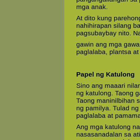
mga anak.
At dito kung pareho
nahihirapan silang b
pagsubaybay nito. Na
gawin ang mga gawain
paglalaba, plantsa at
Papel ng Katulong
Sino ang maaari nil
ng katulong. Taong 
Taong maninilbihan 
ng pamilya. Tulad ng 
paglalaba at pamamal
Ang mga katulong na 
nasasanadalan sa at