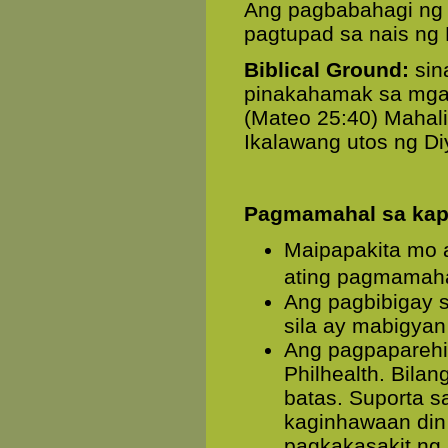
Ang pagbabahagi ng
pagtupad sa nais ng 
Biblical Ground:
sina
pinakahamak sa mga k
(Mateo 25:40) Mahali
Ikalawang utos ng Di
Pagmamahal sa kap
Maipapakita mo 
ating pagmamah
Ang pagbibigay s
sila ay mabigyan
Ang pagpaparehi
Philhealth. Bila
batas. Suporta s
kaginhawaan din
pagkakasakit ng