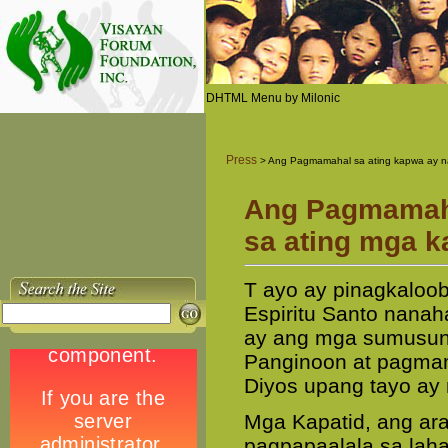
DHTML Menu by Milonic
Press
> Ang Pagmamahal sa ating kapwa ay n
Ang Pagmamaha
sa ating mga 
T ayo ay pinagkaloo
Espiritu Santo nanah
ay ang mga sumusuno
Panginoon at pagmam
Diyos upang tayo ay 
Mga Kapatid, ang ar
pagpapaalala sa laha