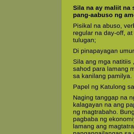
Sila na ay maliit n
pang-aabuso ng amo
Pisikal na abuso, ve
regular na day-off, 
tulugan;
Di pinapayagan umunl
Sila ang mga natitii
sahod para lamang m
sa kanilang pamilya.
Papel ng Katulong s
Naging tanggap na ng
kalagayan na ang pa
ng magtrabaho. Bung
pagbaba ng ekonomiy
lamang ang magtatr
pangangailangan sa 