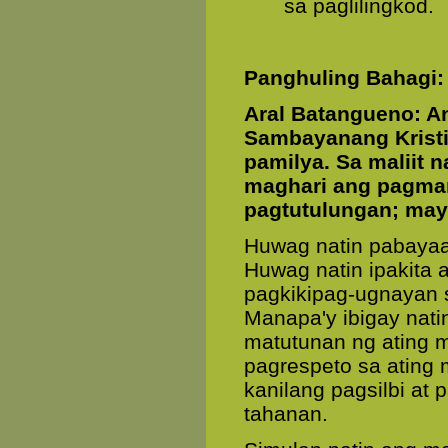
sa paglilingkod.
Panghuling Bahagi:
Aral Batangueno: A
Sambayanang Kristi
pamilya. Sa maliit 
maghari ang pagma
pagtutulungan; may
Huwag natin pabayaa
Huwag natin ipakita 
pagkikipag-ugnayan 
Manapa'y ibigay nati
matutunan ng ating 
pagrespeto sa ating
kanilang pagsilbi a
tahanan.