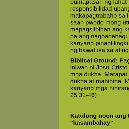
pumapasan ng lahat n
responsibilidad upa
makapagtrabaho sa la
saan pwede mong utus
mapagsilbihan ang k
pa ang nagbabahagi 
kanyang pinaglilingk
ng bawat isa sa ati
Biblical Ground:
Pag
iniwan ni Jesu-Cristo
mga dukha. Marapat
dukha at mahihina. Ma
kanyang mga hinirang
25:31-46)
Katulong noon ang t
"kasambahay"