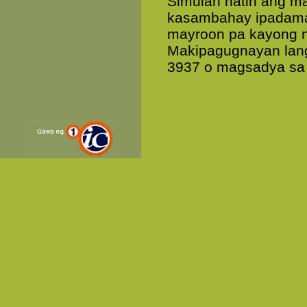
Simulan natin ang m
kasambahay ipadama
mayroon pa kayong na
Makipagugnayan lan
3937 o magsadya sa 