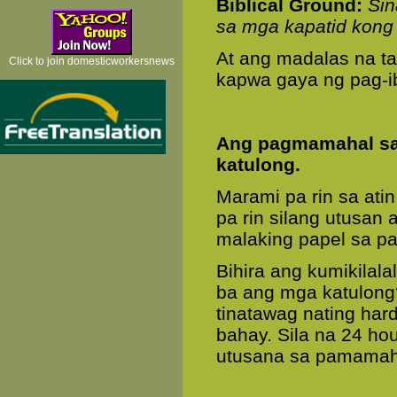
Biblical Ground:
Sin
sa mga kapatid kong i
At ang madalas na ta
Click to join domesticworkersnews
kapwa gaya ng pag-ib
Ang pagmamahal sa 
katulong.
Marami pa rin sa ati
pa rin silang utusan a
malaking papel sa pa
Bihira ang kumikilala
ba ang mga katulong
tinatawag nating hardi
bahay. Sila na 24 hou
utusana sa pamamaha