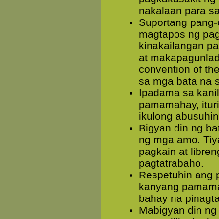
nakalaan para sa
Suportang pang-
magtapos ng pag
kinakailangan pa
at makapagunlad 
convention of th
sa mga bata na s
Ipadama sa kanil
pamamahay, ituri
ikulong abusuhin
Bigyan din ng b
ng mga amo. Tiya
pagkain at libr
pagtatrabaho.
Respetuhin ang 
kanyang pamamah
bahay na pinagt
Mabigyan din ng