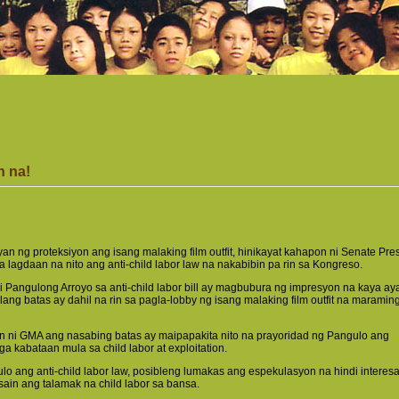
n na!
n ng proteksiyon ang isang malaking film outfit, hinikayat kahapon ni Senate Pre
a lagdaan na nito ang anti-child labor law na nakabibin pa rin sa Kongreso.
ni Pangulong Arroyo sa anti-child labor bill ay magbubura ng impresyon na kaya a
ng batas ay dahil na rin sa pagla-lobby ng isang malaking film outfit na maramin
an ni GMA ang nasabing batas ay maipapakita nito na prayoridad ng Pangulo ang
a kabataan mula sa child labor at exploitation.
lo ang anti-child labor law, posibleng lumakas ang espekulasyon na hindi interes
ain ang talamak na child labor sa bansa.