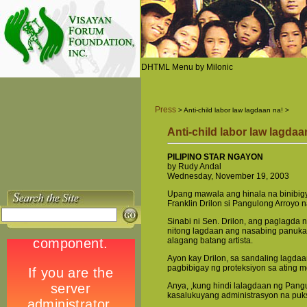
DHTML Menu by Milonic
Press
> Anti-child labor law lagdaan na! >
Anti-child labor law lagdaa
PILIPINO STAR NGAYON
by Rudy Andal
Wednesday, November 19, 2003
Upang mawala ang hinala na binibigya
Franklin Drilon si Pangulong Arroyo n
Sinabi ni Sen. Drilon, ang paglagda 
nitong lagdaan ang nasabing panukala
alagang batang artista.
Ayon kay Drilon, sa sandaling lagda
pagbibigay ng proteksiyon sa ating mg
Anya, ,kung hindi lalagdaan ng Pangu
kasalukuyang administrasyon na puks