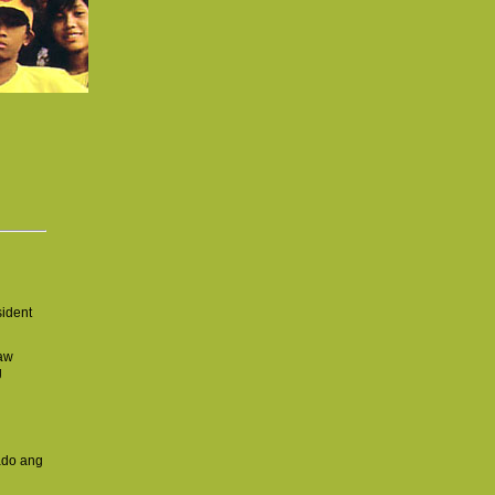
sident
yaw
g
ado ang